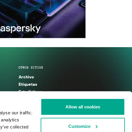
OTROS SITIOS
Archivo
Etiquetas
Estadísticas
Enciclopedia
Descripciones
Allow all cookies
yse our traffic.
g
KSB 2025
 analytics
Customize
y’ve collected