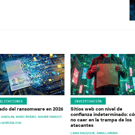
BLICACIONES
INVESTIGACIÓN
ado del ransomware en 2026
Sitios web con nivel de
confianza indeterminado: c
 ASSOLINI
MARC RIVERO
MAHER YAMOUT
no caer en la trampa de los
A GORODILOVA
atacantes
LAMA SAQQOUR
ANNA LARKINA