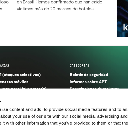
cioso
en Brasil. Hemos confirmado que han caído
s.
víctimas más de 20 marcas de hoteles.
NAZAS
CATEGORÍAS
 (ataques selectivos)
Boletín de seguridad
nazas móviles
Informes sobre APT
ware para Unix y macOS
Descripciones de malware
ware para Windows
Investigación
s
orno seguro (IoT)
Informes sobre malware
ise content and ads, to provide social media features and to anal
nazas financieras
Informes sobre spam y phishin
about your use of our site with our social media, advertising and
nazas industriales
Publicaciones
t with other information that you’ve provided to them or that the
m y phishing
Incidentes