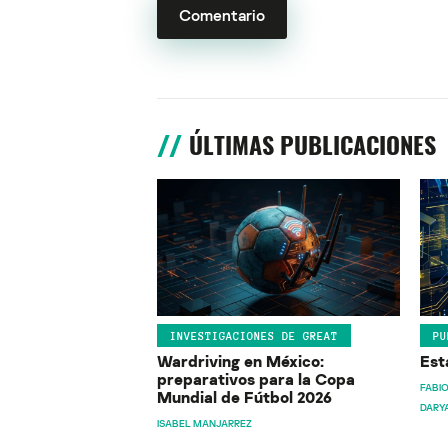
ÚLTIMAS PUBLICACIONES
INVESTIGACIONES DE GREAT
PU
Wardriving en México:
Est
preparativos para la Copa
FABIO
Mundial de Fútbol 2026
DARY
ISABEL MANJARREZ