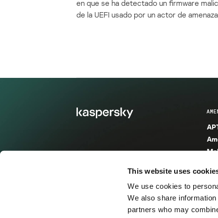
en que se ha detectado un firmware mali
de la UEFI usado por un actor de amenaza
AME
APT
Ame
Mal
Mal
This website uses cookie
Ent
We use cookies to personal
Ame
We also share information 
Ame
partners who may combine i
Spa