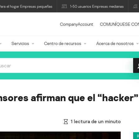
Para el hogar Empresas pequeñas
1-50 usuarios Empresas medianas
CompanyAccount
COMUNÍQUESE CO
Servicios
Centro de recursos
Acerca de nosotros
ores afirman que el “hacker” 
1
lectura de un minuto