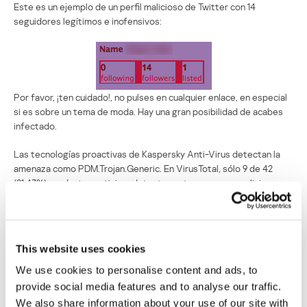
Este es un ejemplo de un perfil malicioso de Twitter con 14
seguidores legítimos e inofensivos:
Por favor, ¡ten cuidado!, no pulses en cualquier enlace, en especial
si es sobre un tema de moda. Hay una gran posibilidad de acabes
infectado.
Las tecnologías proactivas de Kaspersky Anti-Virus detectan la
amenaza como PDM.Trojan.Generic. En VirusTotal, sólo 9 de 42
(21,43%) productos antivirus detectan este programa malicioso en
particular.
Los bombardeos de Moscú desatan
This website uses cookies
‘bombardeos’ de malware en Twitter
We use cookies to personalise content and ads, to
Su dirección de correo electrónico no será publicada.
Los
provide social media features and to analyse our traffic.
campos obligatorios están marcados con
*
We also share information about your use of our site with