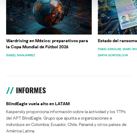
Wardriving en México: preparativos para
Estado del ransomw
la Copa Mundial de Fútbol 2026
FABIO ASSOLINI
MARC RI
ISABEL MANJARREZ
DARYA GORODILOVA
INFORMES
BlindEagle vuela alto en LATAM
Kaspersky proporciona información sobre la actividad y los TTPs
del APT BlindEagle. Grupo que apunta a organizaciones e
individuos en Colombia, Ecuador, Chile, Panamá y otros países de
América Latina.