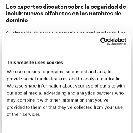
Los expertos discuten sobre la seguridad de
incluir nuevos alfabetos en los nombres de
dominio
Su dirección de correo electrónico no será publicada.
Los
campos obligatorios están marcados con
*
This website uses cookies
We use cookies to personalise content and ads, to
provide social media features and to analyse our traffic.
Nombre
*
Correo electrónico
*
We also share information about your use of our site with
our social media, advertising and analytics partners who
may combine it with other information that you’ve
provided to them or that they’ve collected from your use
of their services.