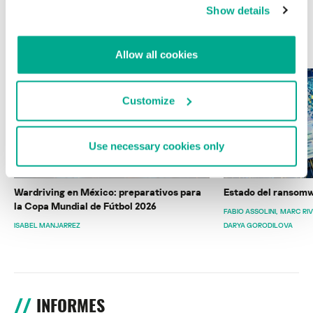
Show details
ÚLTIMAS PUBLICACIONES
Allow all cookies
Customize
Use necessary cookies only
Wardriving en México: preparativos para
Estado del ransomw
la Copa Mundial de Fútbol 2026
FABIO ASSOLINI
MARC RI
ISABEL MANJARREZ
DARYA GORODILOVA
INFORMES