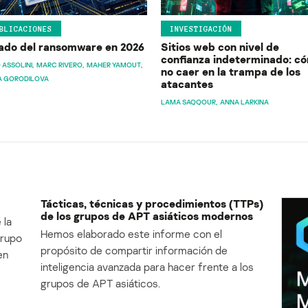
BLICACIONES
INVESTIGACIÓN
ado del ransomware en 2026
Sitios web con nivel de
confianza indeterminado: c
 ASSOLINI
MARC RIVERO
MAHER YAMOUT
no caer en la trampa de los
A GORODILOVA
atacantes
LAMA SAQQOUR
ANNA LARKINA
Tácticas, técnicas y procedimientos (TTPs)
de los grupos de APT asiáticos modernos
 la
Hemos elaborado este informe con el
Grupo
propósito de compartir información de
en
inteligencia avanzada para hacer frente a los
grupos de APT asiáticos.