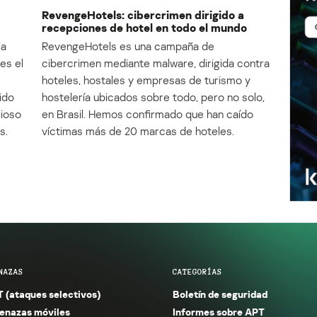
RevengeHotels: cibercrimen dirigido a
recepciones de hotel en todo el mundo
la
RevengeHotels es una campaña de
es el
cibercrimen mediante malware, dirigida contra
e
hoteles, hostales y empresas de turismo y
ido
hostelería ubicados sobre todo, pero no solo,
cioso
en Brasil. Hemos confirmado que han caído
s.
víctimas más de 20 marcas de hoteles.
NAZAS
CATEGORÍAS
 (ataques selectivos)
Boletín de seguridad
nazas móviles
Informes sobre APT