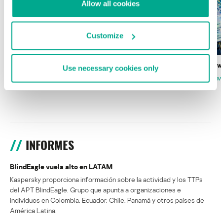
Allow all cookies
Customize
Wardriving en México: preparativos para
Estado del ransomw
Use necessary cookies only
la Copa Mundial de Fútbol 2026
FABIO ASSOLINI
MARC RI
ISABEL MANJARREZ
DARYA GORODILOVA
INFORMES
BlindEagle vuela alto en LATAM
Kaspersky proporciona información sobre la actividad y los TTPs
del APT BlindEagle. Grupo que apunta a organizaciones e
individuos en Colombia, Ecuador, Chile, Panamá y otros países de
América Latina.