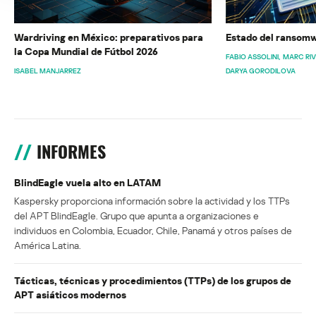
Wardriving en México: preparativos para
Estado del ransomw
la Copa Mundial de Fútbol 2026
FABIO ASSOLINI
MARC RI
ISABEL MANJARREZ
DARYA GORODILOVA
INFORMES
BlindEagle vuela alto en LATAM
Kaspersky proporciona información sobre la actividad y los TTPs
del APT BlindEagle. Grupo que apunta a organizaciones e
individuos en Colombia, Ecuador, Chile, Panamá y otros países de
América Latina.
Tácticas, técnicas y procedimientos (TTPs) de los grupos de
APT asiáticos modernos