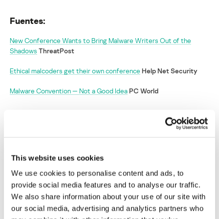
Fuentes:
New Conference Wants to Bring Malware Writers Out of the
Shadows
ThreatPost
Ethical malcoders get their own conference
Help Net Security
Malware Convention — Not a Good Idea
PC World
MalCon: un nuevo evento para escritores de
malware crea controversia en el mundo de la
seguridad
This website uses cookies
Su dirección de correo electrónico no será publicada.
Los
We use cookies to personalise content and ads, to
campos obligatorios están marcados con
*
provide social media features and to analyse our traffic.
We also share information about your use of our site with
our social media, advertising and analytics partners who