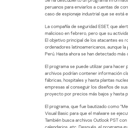
Se ha descubierto un programa informát
peruanos para enviarlos a cuentas de cor
caso de espionaje industrial que se está 
La compañía de seguridad ESET, que alert
malicioso en febrero, pero que su activid
El objetivo principal de los atacantes es
ordenadores latinoamericanos, aunque la
Perú. Hasta ahora se han detectado más 
El programa se puede utilizar para hacer 
archivos podrían contener información cla
fábricas, hospitales y hasta plantas nucle
empresas al conseguir los diseños de sus
proyecto por precios más bajos y hasta 
El programa, que fue bautizado como “Medre
Visual Basic para que el malware se ejec
También busca archivos Outlook PST con 
calendarios, etc. Después, el programa g