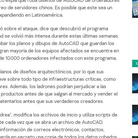
ico espía que roba diseños de AutoCAD de ordenadores
reo de servidores chinos. Es posible que este sea un
expandiendo en Latinoamérica.
ó sobre el ataque, dice que descubrió el programa
ad se volvió más intensa durante estas últimas semanas.
 robar los planos y dibujos de AutoCAD que guardan los
 gran mayoría de los equipos afectados se encuentra en
de 10.000 ordenadores infectados con este programa.
planos de diseños arquitectónicos, por lo que sus
ve sobre todo tipo de infraestructuras críticas, como
ares. Además, los ladrones podrían perjudicar a las
 productos antes de que salgan al mercado y vender el
patentarlos antes que sus verdaderos creadores.
a”, modifica los archivos de inicio y utiliza scripts de
ute cada vez que se abra un archivo de AutoCAD.
información de correos electrónicos, contactos,
uarda en secreto una copia de todos los datos robados