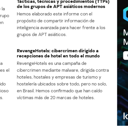
Tácticas, técnicas y procedimientos (TTPs)
de los grupos de APT asiáticos modernos
 la
Hemos elaborado este informe con el
Grupo
propósito de compartir información de
en
inteligencia avanzada para hacer frente a los
grupos de APT asiáticos.
RevengeHotels: cibercrimen dirigido a
recepciones de hotel en todo el mundo
la
RevengeHotels es una campaña de
es el
cibercrimen mediante malware, dirigida contra
e
hoteles, hostales y empresas de turismo y
ido
hostelería ubicados sobre todo, pero no solo,
cioso
en Brasil. Hemos confirmado que han caído
s.
víctimas más de 20 marcas de hoteles.