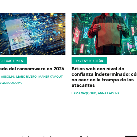
BLICACIONES
INVESTIGACIÓN
ado del ransomware en 2026
Sitios web con nivel de
confianza indeterminado: c
 ASSOLINI
MARC RIVERO
MAHER YAMOUT
no caer en la trampa de los
A GORODILOVA
atacantes
LAMA SAQQOUR
ANNA LARKINA