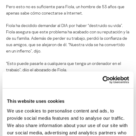
Pero esto no es suficiente para Fiola, un hombre de 53 años que
apenas sabe cómo conectarse a Internet.
Fiola ha decidido demandar al DIA por haber “destruido su vida”.
Fiola asegura que este problema ha acabado con su reputación y la
de su familia. Además de perder su trabajo, perdió la confianza de
sus amigos, que se alejaron de él. “Nuestra vida se ha convertido
en un infierno”, dijo.
“Esto puede pasarle a cualquiera que tenga un ordenador en el
trabajo”, dijo el abogado de Fiola.
Malware que descarga pornografía infantil
casi envía a prisión a un hombre inocente
This website uses cookies
Su dirección de correo electrónico no será publicada.
Los
We use cookies to personalise content and ads, to
campos obligatorios están marcados con
*
provide social media features and to analyse our traffic.
We also share information about your use of our site with
our social media, advertising and analytics partners who