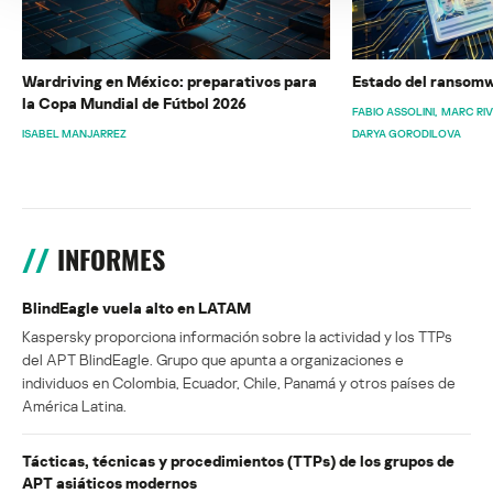
Wardriving en México: preparativos para
Estado del ransomw
la Copa Mundial de Fútbol 2026
FABIO ASSOLINI
MARC RI
ISABEL MANJARREZ
DARYA GORODILOVA
INFORMES
BlindEagle vuela alto en LATAM
Kaspersky proporciona información sobre la actividad y los TTPs
del APT BlindEagle. Grupo que apunta a organizaciones e
individuos en Colombia, Ecuador, Chile, Panamá y otros países de
América Latina.
Tácticas, técnicas y procedimientos (TTPs) de los grupos de
APT asiáticos modernos