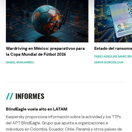
Wardriving en México: preparativos para
Estado del ransomw
la Copa Mundial de Fútbol 2026
FABIO ASSOLINI
MARC RI
ISABEL MANJARREZ
DARYA GORODILOVA
INFORMES
BlindEagle vuela alto en LATAM
Kaspersky proporciona información sobre la actividad y los TTPs
del APT BlindEagle. Grupo que apunta a organizaciones e
individuos en Colombia, Ecuador, Chile, Panamá y otros países de