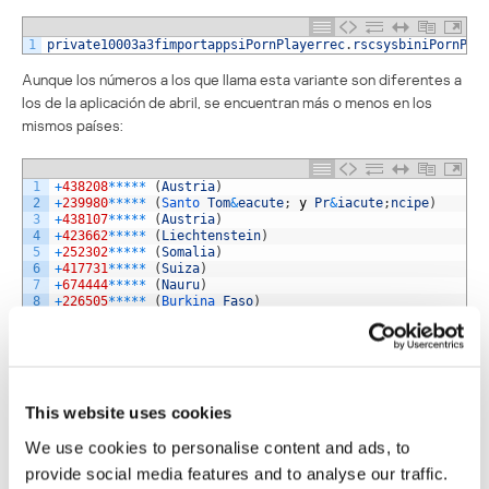
1
private10003a3fimportappsiPornPlayerrec
.
rscsysbiniPornPla
Aunque los números a los que llama esta variante son diferentes a
los de la aplicación de abril, se encuentran más o menos en los
mismos países:
1
+
438208
*
*
*
*
*
(
Austria
)
2
+
239980
*
*
*
*
*
(
Santo 
Tom
&
eacute
;
y
Pr
&
iacute
;
ncipe
)
3
+
438107
*
*
*
*
*
(
Austria
)
4
+
423662
*
*
*
*
*
(
Liechtenstein
)
5
+
252302
*
*
*
*
*
(
Somalia
)
6
+
417731
*
*
*
*
*
(
Suiza
)
7
+
674444
*
*
*
*
*
(
Nauru
)
8
+
226505
*
*
*
*
*
(
Burkina 
Faso
)
9
+
881842
*
*
*
*
*
(
Sistema 
Global
de 
Sat
&
eacute
;
lites 
para
M
&
10
+
881942
*
*
*
*
*
(
Sistema 
Global
de 
Sat
&
eacute
;
lites 
para
M
&
11
+
438209
*
*
*
*
*
(
Austria
)
Marcadores pornográficos para
This website uses cookies
smartphones, parte 2
We use cookies to personalise content and ads, to
provide social media features and to analyse our traffic.
Su dirección de correo electrónico no será publicada.
Los