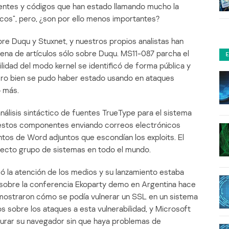
identes y códigos que han estado llamando mucho la
cos”, pero, ¿son por ello menos importantes?
e Duqu y Stuxnet, y nuestros propios analistas han
cena de artículos sólo sobre Duqu. MS11-087 parcha el
lidad del modo kernel se identificó de forma pública y
ero bien se pudo haber estado usando en ataques
o más.
álisis sintáctico de fuentes TrueType para el sistema
 estos componentes enviando correos electrónicos
tos de Word adjuntos que escondían los exploits. El
lecto grupo de sistemas en todo el mundo.
ó la atención de los medios y su lanzamiento estaba
a sobre la conferencia Ekoparty demo en Argentina hace
mostraron cómo se podía vulnerar un SSL en un sistema
s sobre los ataques a esta vulnerabilidad, y Microsoft
gurar su navegador sin que haya problemas de