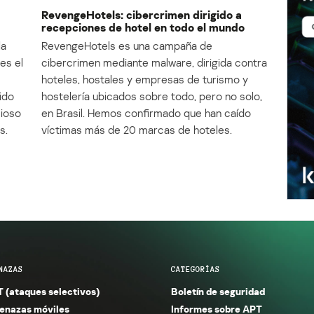
RevengeHotels: cibercrimen dirigido a
recepciones de hotel en todo el mundo
la
RevengeHotels es una campaña de
es el
cibercrimen mediante malware, dirigida contra
e
hoteles, hostales y empresas de turismo y
ido
hostelería ubicados sobre todo, pero no solo,
cioso
en Brasil. Hemos confirmado que han caído
s.
víctimas más de 20 marcas de hoteles.
NAZAS
CATEGORÍAS
 (ataques selectivos)
Boletín de seguridad
nazas móviles
Informes sobre APT