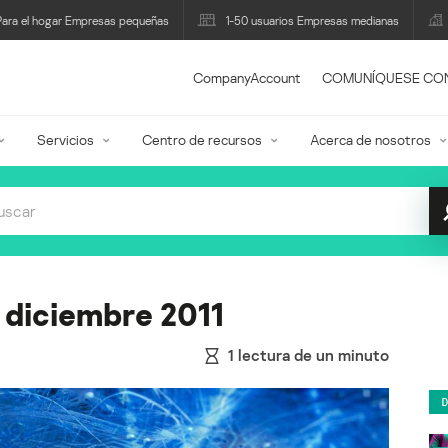
Para el hogar Empresas pequeñas
1-50 usuarios Empresas medianas
CompanyAccount
COMUNÍQUESE CO
Servicios
Centro de recursos
Acerca de nosotros
 diciembre 2011
1
lectura de un minuto