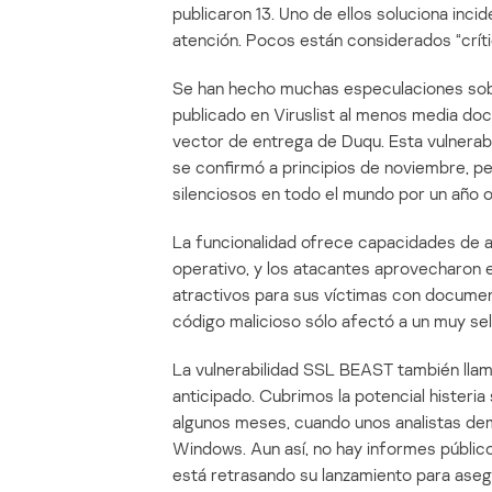
publicaron 13. Uno de ellos soluciona inc
atención. Pocos están considerados “críti
Se han hecho muchas especulaciones sobr
publicado en Viruslist al menos media do
vector de entrega de Duqu. Esta vulnerabi
se confirmó a principios de noviembre, p
silenciosos en todo el mundo por un año 
La funcionalidad ofrece capacidades de an
operativo, y los atacantes aprovecharon
atractivos para sus víctimas con documen
código malicioso sólo afectó a un muy se
La vulnerabilidad SSL BEAST también llam
anticipado. Cubrimos la potencial histeri
algunos meses, cuando unos analistas de
Windows. Aun así, no hay informes público
está retrasando su lanzamiento para ase