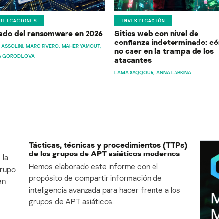
BLICACIONES
INVESTIGACIÓN
ado del ransomware en 2026
Sitios web con nivel de
confianza indeterminado: c
 ASSOLINI
MARC RIVERO
MAHER YAMOUT
no caer en la trampa de los
A GORODILOVA
atacantes
LAMA SAQQOUR
ANNA LARKINA
Tácticas, técnicas y procedimientos (TTPs)
de los grupos de APT asiáticos modernos
 la
Hemos elaborado este informe con el
Grupo
propósito de compartir información de
en
inteligencia avanzada para hacer frente a los
grupos de APT asiáticos.