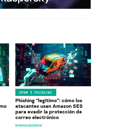
SPAM Y PHISHING
Phishing “legítimo”: cómo los
ómo
atacantes usan Amazon SES
para evadir la protección de
correo electrónico
ROMAN DEDENOK