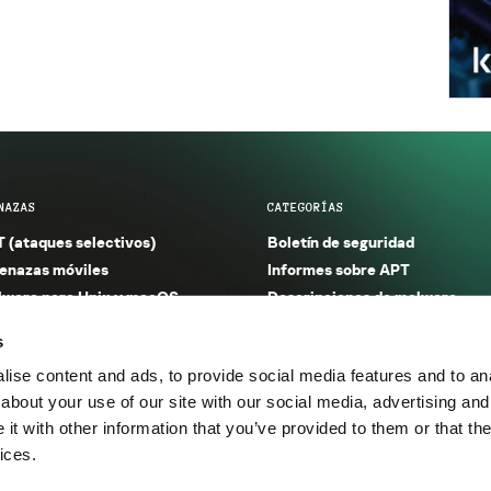
NAZAS
CATEGORÍAS
 (ataques selectivos)
Boletín de seguridad
nazas móviles
Informes sobre APT
ware para Unix y macOS
Descripciones de malware
ware para Windows
Investigación
s
orno seguro (IoT)
Informes sobre malware
ise content and ads, to provide social media features and to anal
nazas financieras
Informes sobre spam y phishin
about your use of our site with our social media, advertising and
nazas industriales
Publicaciones
t with other information that you’ve provided to them or that the
m y phishing
Incidentes
ices.