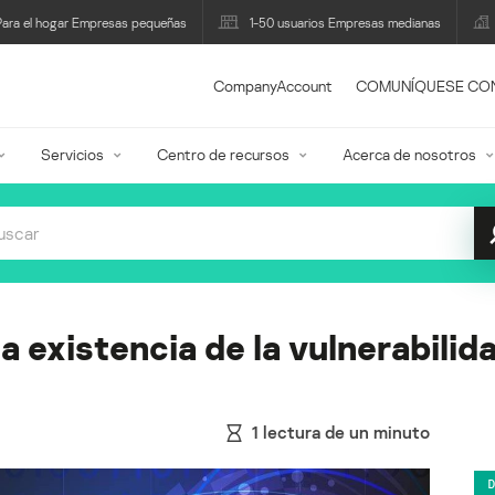
Para el hogar Empresas pequeñas
1-50 usuarios Empresas medianas
CompanyAccount
COMUNÍQUESE CO
Servicios
Centro de recursos
Acerca de nosotros
a existencia de la vulnerabilid
1
lectura de un minuto