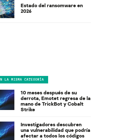
Estado del ransomware en
2026
EN LA MISMA CATEGORÍA
10 meses después de su
derrota, Emotet regresa de la
mano de TrickBot y Cobalt
Strike
Investigadores descubren
una vulnerabilidad que podría
afectar a todos los códigos