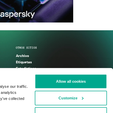
OTROS SITIOS
Archivo
Etiquetas
Estadísticas
Enciclopedia
Descripciones
Allow all cookies
yse our traffic.
g
KSB 2025
 analytics
Customize
y’ve collected