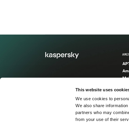
AME
APT
Ame
Mal
Mal
This website uses cookie
Ent
We use cookies to personal
Ame
We also share information 
Ame
partners who may combine i
Spa
from your use of their serv