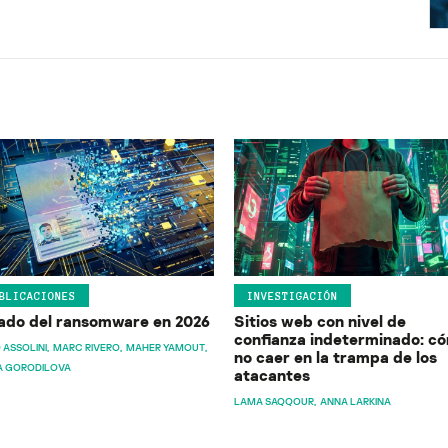
BLICACIONES
INVESTIGACIÓN
ado del ransomware en 2026
Sitios web con nivel de
confianza indeterminado: c
 ASSOLINI
MARC RIVERO
MAHER YAMOUT
no caer en la trampa de los
A GORODILOVA
atacantes
LAMA SAQQOUR
ANNA LARKINA