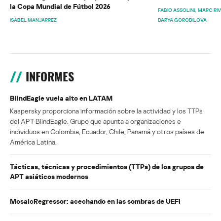
la Copa Mundial de Fútbol 2026
FABIO ASSOLINI
MARC RI
ISABEL MANJARREZ
DARYA GORODILOVA
INFORMES
BlindEagle vuela alto en LATAM
Kaspersky proporciona información sobre la actividad y los TTPs
del APT BlindEagle. Grupo que apunta a organizaciones e
individuos en Colombia, Ecuador, Chile, Panamá y otros países de
América Latina.
Tácticas, técnicas y procedimientos (TTPs) de los grupos de
APT asiáticos modernos
MosaicRegressor: acechando en las sombras de UEFI