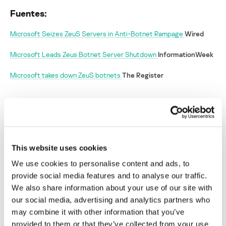
Fuentes:
Microsoft Seizes ZeuS Servers in Anti-Botnet Rampage
Wired
Microsoft Leads Zeus Botnet Server Shutdown
InformationWeek
Microsoft takes down ZeuS botnets
The Register
Microsoft desactiva los servidores C&C de
Zeus
Su dirección de correo electrónico no será publicada.
Los
This website uses cookies
campos obligatorios están marcados con
*
We use cookies to personalise content and ads, to
provide social media features and to analyse our traffic.
We also share information about your use of our site with
our social media, advertising and analytics partners who
may combine it with other information that you’ve
provided to them or that they’ve collected from your use