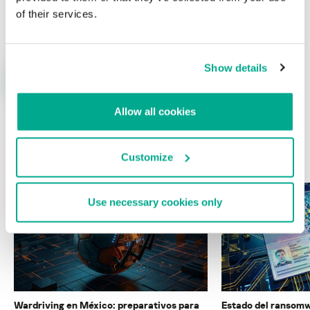
Nombre
*
Correo electrónico
*
of their services.
Show details
Allow all cookies
ÚLTIMAS PUBLICACIONES
Customize
Use necessary cookies only
Wardriving en México: preparativos para
Estado del ransomw