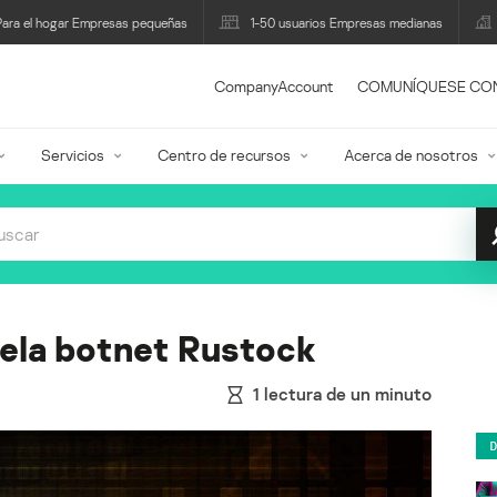
Para el hogar Empresas pequeñas
1-50 usuarios Empresas medianas
CompanyAccount
COMUNÍQUESE CO
Servicios
Centro de recursos
Acerca de nosotros
ela botnet Rustock
1
lectura de un minuto