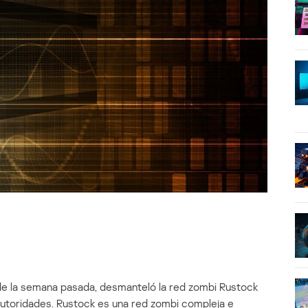
de la semana pasada, desmanteló la red zombi Rustock
autoridades. Rustock es una red zombi compleja e