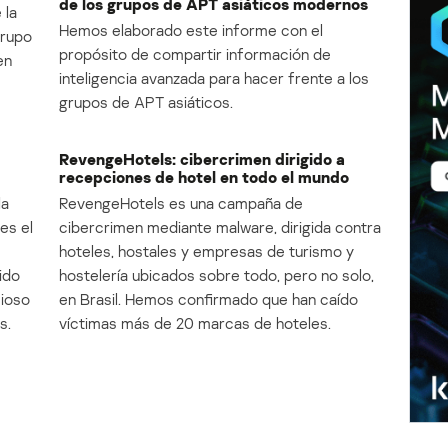
de los grupos de APT asiáticos modernos
 la
Hemos elaborado este informe con el
Grupo
propósito de compartir información de
en
inteligencia avanzada para hacer frente a los
grupos de APT asiáticos.
RevengeHotels: cibercrimen dirigido a
recepciones de hotel en todo el mundo
la
RevengeHotels es una campaña de
es el
cibercrimen mediante malware, dirigida contra
e
hoteles, hostales y empresas de turismo y
ido
hostelería ubicados sobre todo, pero no solo,
cioso
en Brasil. Hemos confirmado que han caído
s.
víctimas más de 20 marcas de hoteles.