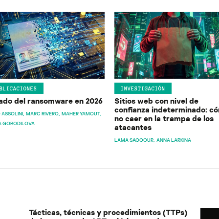
BLICACIONES
INVESTIGACIÓN
ado del ransomware en 2026
Sitios web con nivel de
confianza indeterminado: c
 ASSOLINI
MARC RIVERO
MAHER YAMOUT
no caer en la trampa de los
A GORODILOVA
atacantes
LAMA SAQQOUR
ANNA LARKINA
Tácticas, técnicas y procedimientos (TTPs)