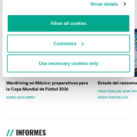
Show details
ÚLTIMAS PUBLICACIONES
Allow all cookies
Customize
Use necessary cookies only
Wardriving en México: preparativos para
Estado del ransomw
la Copa Mundial de Fútbol 2026
FABIO ASSOLINI
MARC RI
ISABEL MANJARREZ
DARYA GORODILOVA
INFORMES