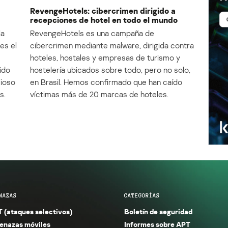
RevengeHotels: cibercrimen dirigido a
recepciones de hotel en todo el mundo
la
RevengeHotels es una campaña de
es el
cibercrimen mediante malware, dirigida contra
e
hoteles, hostales y empresas de turismo y
ido
hostelería ubicados sobre todo, pero no solo,
cioso
en Brasil. Hemos confirmado que han caído
s.
víctimas más de 20 marcas de hoteles.
NAZAS
CATEGORÍAS
 (ataques selectivos)
Boletín de seguridad
nazas móviles
Informes sobre APT