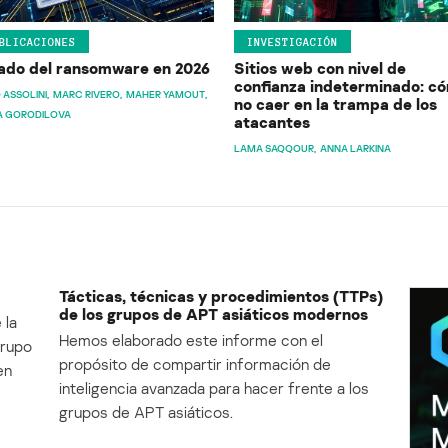
BLICACIONES
INVESTIGACIÓN
ado del ransomware en 2026
Sitios web con nivel de
confianza indeterminado: c
 ASSOLINI
MARC RIVERO
MAHER YAMOUT
no caer en la trampa de los
A GORODILOVA
atacantes
LAMA SAQQOUR
ANNA LARKINA
Tácticas, técnicas y procedimientos (TTPs)
de los grupos de APT asiáticos modernos
 la
Hemos elaborado este informe con el
Grupo
propósito de compartir información de
en
inteligencia avanzada para hacer frente a los
grupos de APT asiáticos.