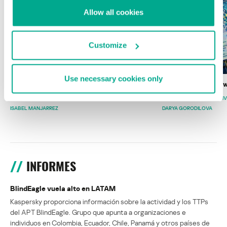
Allow all cookies
Customize
Use necessary cookies only
Wardriving en México: preparativos para
Estado del ransomw
la Copa Mundial de Fútbol 2026
FABIO ASSOLINI
MARC RI
ISABEL MANJARREZ
DARYA GORODILOVA
INFORMES
BlindEagle vuela alto en LATAM
Kaspersky proporciona información sobre la actividad y los TTPs
del APT BlindEagle. Grupo que apunta a organizaciones e
individuos en Colombia, Ecuador, Chile, Panamá y otros países de