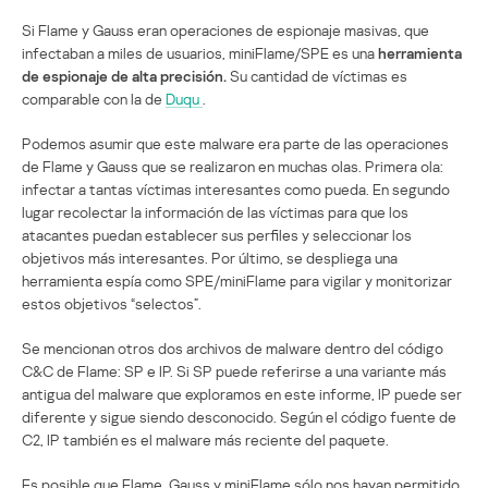
Si Flame y Gauss eran operaciones de espionaje masivas, que
infectaban a miles de usuarios, miniFlame/SPE es una
herramienta
de espionaje de alta precisión.
Su cantidad de víctimas es
comparable con la de
Duqu
.
Podemos asumir que este malware era parte de las operaciones
de Flame y Gauss que se realizaron en muchas olas. Primera ola:
infectar a tantas víctimas interesantes como pueda. En segundo
lugar recolectar la información de las víctimas para que los
atacantes puedan establecer sus perfiles y seleccionar los
objetivos más interesantes. Por último, se despliega una
herramienta espía como SPE/miniFlame para vigilar y monitorizar
estos objetivos “selectos”.
Se mencionan otros dos archivos de malware dentro del código
C&C de Flame: SP e IP. Si SP puede referirse a una variante más
antigua del malware que exploramos en este informe, IP puede ser
diferente y sigue siendo desconocido. Según el código fuente de
C2, IP también es el malware más reciente del paquete.
Es posible que Flame, Gauss y miniFlame sólo nos hayan permitido