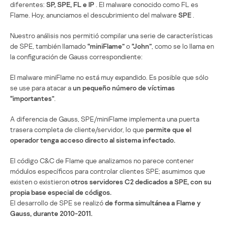
diferentes:
SP, SPE, FL e IP
. El malware conocido como FL es
Flame. Hoy, anunciamos el descubrimiento del malware
SPE
.
Nuestro análisis nos permitió compilar una serie de características
de SPE, también llamado
“miniFlame”
o
“John”
, como se lo llama en
la configuración de Gauss correspondiente:
El malware miniFlame no está muy expandido. Es posible que sólo
se use para atacar a
un pequeño número de víctimas
“importantes”
.
A diferencia de Gauss, SPE/miniFlame implementa una puerta
trasera completa de cliente/servidor, lo que
permite que el
operador tenga acceso directo al sistema infectado.
El código C&C de Flame que analizamos no parece contener
módulos específicos para controlar clientes SPE; asumimos que
existen o existieron
otros servidores C2 dedicados a SPE, con su
propia base especial de códigos.
El desarrollo de SPE se realizó
de forma simultánea a Flame y
Gauss, durante 2010-2011.