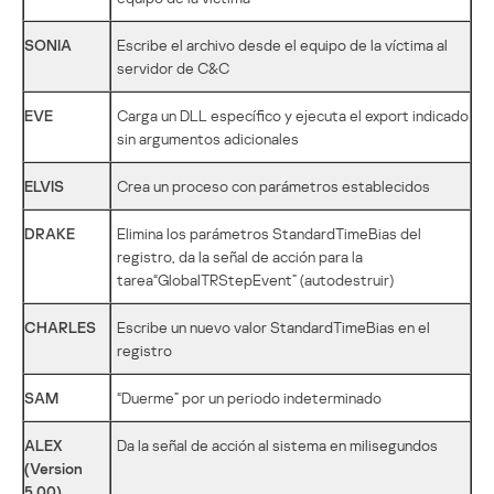
SONIA
Escribe el archivo desde el equipo de la víctima al
servidor de C&C
EVE
Carga un DLL específico y ejecuta el export indicado
sin argumentos adicionales
ELVIS
Crea un proceso con parámetros establecidos
DRAKE
Elimina los parámetros StandardTimeBias del
registro, da la señal de acción para la
tarea“GlobalTRStepEvent” (autodestruir)
CHARLES
Escribe un nuevo valor StandardTimeBias en el
registro
SAM
“Duerme” por un periodo indeterminado
ALEX
Da la señal de acción al sistema en milisegundos
(Version
5.00)