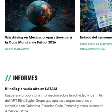
Wardriving en México: preparativos para
Estado del ransomw
la Copa Mundial de Fútbol 2026
FABIO ASSOLINI
MARC RI
ISABEL MANJARREZ
DARYA GORODILOVA
INFORMES
BlindEagle vuela alto en LATAM
Kaspersky proporciona información sobre la actividad y los TTPs
del APT BlindEagle. Grupo que apunta a organizaciones e
individuos en Colombia, Ecuador, Chile, Panamá y otros países de
América Latina.