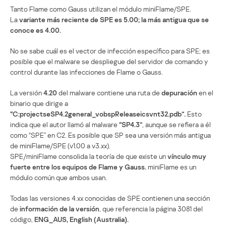
Tanto Flame como Gauss utilizan el módulo miniFlame/SPE.
La
variante más reciente de SPE es 5.00; la más antigua que se
conoce es 4.00.
No se sabe cuál es el vector de infección específico para SPE; es
posible que el malware se despliegue del servidor de comando y
control durante las infecciones de Flame o Gauss.
La versión
4.20
del malware contiene una ruta de
depuración
en el
binario que dirige a
“C:projectseSP4.2general_vobspReleaseicsvnt32.pdb”.
Esto
indica que el autor llamó al malware
“SP4.3”
, aunque se refiera a él
como “SPE” en C2. Es posible que SP sea una versión más antigua
de miniFlame/SPE (v1.00 a v3.xx).
SPE/miniFlame consolida la teoría de que existe un
vínculo muy
fuerte entre los equipos de Flame y Gauss.
miniFlame es un
módulo común que ambos usan.
Todas las versiones 4.xx conocidas de SPE contienen una sección
de
información de la versión
, que referencia la página 3081 del
código,
ENG_AUS, English (Australia).