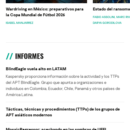
Wardriving en México: preparativos para
Estado del ransomw
la Copa Mundial de Fútbol 2026
FABIO ASSOLINI
MARC RI
ISABEL MANJARREZ
DARYA GORODILOVA
INFORMES
BlindEagle vuela alto en LATAM
Kaspersky proporciona información sobre la actividad y los TTPs
del APT BlindEagle. Grupo que apunta a organizaciones e
individuos en Colombia, Ecuador, Chile, Panamá y otros países de
América Latina.
Tácticas, técnicas y procedimientos (TTPs) de los grupos de
APT asiáticos modernos
MosaicRegressor: acechando en las sombras de UEFI