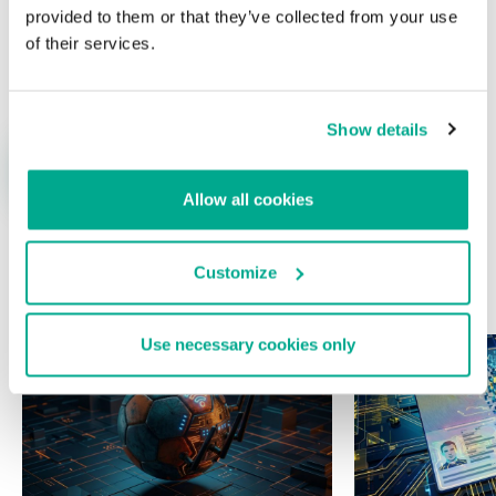
provided to them or that they’ve collected from your use
of their services.
Nombre
*
Correo electrónico
*
Show details
Allow all cookies
Customize
ÚLTIMAS PUBLICACIONES
Use necessary cookies only