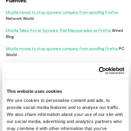
Fuentes:
Mozilla moves to stop spyware company from spoofing Firefox
Network World
Mozilla Takes Aim at Spyware That Masquerades as Firefox
Wired
Blog
Mozilla moves to stop spyware company from spoofing Firefox
PC
World
Mozilla hace frente a una imitación de
Firefox que espía a los internautas
This website uses cookies
Su dirección de correo electrónico no será publicada.
Los
campos obligatorios están marcados con
*
We use cookies to personalise content and ads, to
provide social media features and to analyse our traffic.
We also share information about your use of our site with
our social media, advertising and analytics partners who
may combine it with other information that you’ve