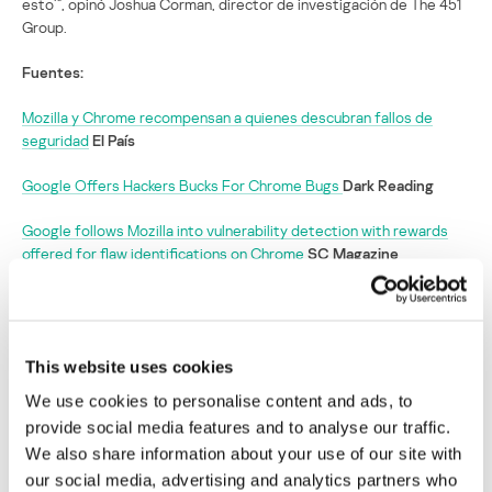
esto’”, opinó Joshua Corman, director de investigación de The 451
Group.
Fuentes:
Mozilla y Chrome recompensan a quienes descubran fallos de
seguridad
El País
Google Offers Hackers Bucks For Chrome Bugs
Dark Reading
Google follows Mozilla into vulnerability detection with rewards
offered for flaw identifications on Chrome
SC Magazine
Mozilla y Google intercambian
vulnerabilidades por dinero
This website uses cookies
Su dirección de correo electrónico no será publicada.
Los
We use cookies to personalise content and ads, to
campos obligatorios están marcados con
*
provide social media features and to analyse our traffic.
We also share information about your use of our site with
our social media, advertising and analytics partners who