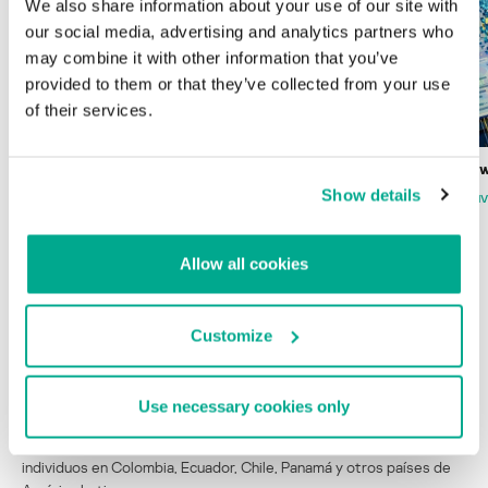
We also share information about your use of our site with
our social media, advertising and analytics partners who
may combine it with other information that you’ve
provided to them or that they’ve collected from your use
of their services.
Wardriving en México: preparativos para
Estado del ransomw
la Copa Mundial de Fútbol 2026
Show details
FABIO ASSOLINI
MARC RI
ISABEL MANJARREZ
DARYA GORODILOVA
Allow all cookies
Customize
INFORMES
BlindEagle vuela alto en LATAM
Use necessary cookies only
Kaspersky proporciona información sobre la actividad y los TTPs
del APT BlindEagle. Grupo que apunta a organizaciones e
individuos en Colombia, Ecuador, Chile, Panamá y otros países de