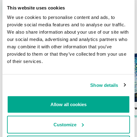
This website uses cookies
We use cookies to personalise content and ads, to
provide social media features and to analyse our traffic.
We also share information about your use of our site with
our social media, advertising and analytics partners who
ÚLTIMAS PUBLICACIONES
may combine it with other information that you’ve
provided to them or that they’ve collected from your use
of their services.
Show details
Allow all cookies
Wardriving en México: preparativos para
Estado del ransomw
la Copa Mundial de Fútbol 2026
FABIO ASSOLINI
MARC RI
ISABEL MANJARREZ
DARYA GORODILOVA
Customize