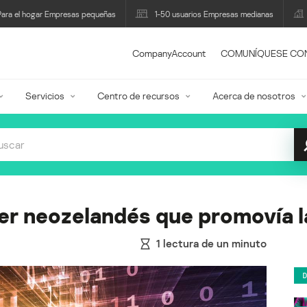
Para el hogar Empresas pequeñas
1-50 usuarios Empresas medianas
CompanyAccount
COMUNÍQUESE CO
Servicios
Centro de recursos
Acerca de nosotros
r neozelandés que promovía la
1
lectura de un minuto