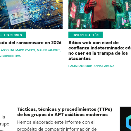
BLICACIONES
INVESTIGACIÓN
ado del ransomware en 2026
Sitios web con nivel de
confianza indeterminado: c
 ASSOLINI
MARC RIVERO
MAHER YAMOUT
no caer en la trampa de los
A GORODILOVA
atacantes
LAMA SAQQOUR
ANNA LARKINA
Tácticas, técnicas y procedimientos (TTPs)
de los grupos de APT asiáticos modernos
 la
Hemos elaborado este informe con el
Grupo
propósito de compartir información de
en