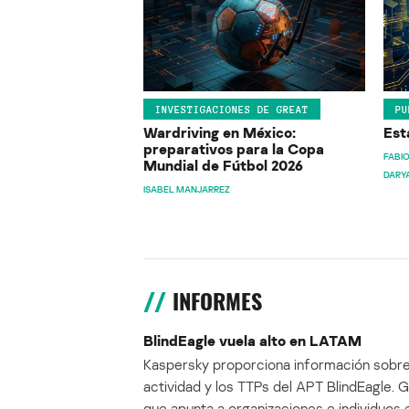
INVESTIGACIONES DE GREAT
PU
Wardriving en México:
Est
preparativos para la Copa
FABIO
Mundial de Fútbol 2026
DARY
ISABEL MANJARREZ
INFORMES
BlindEagle vuela alto en LATAM
Kaspersky proporciona información sobre
actividad y los TTPs del APT BlindEagle. 
que apunta a organizaciones e individuos 