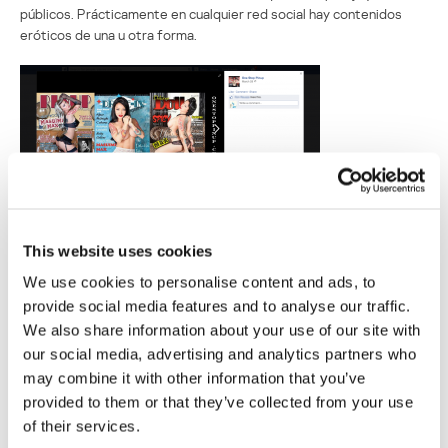
públicos. Prácticamente en cualquier red social hay contenidos
eróticos de una u otra forma.
Incluso en los sitios más inofensivos se puede uno topar con un
banner pornográfico que ha llegado hasta allí mediante una red de
This website uses cookies
publicidad.
We use cookies to personalise content and ads, to
Además, los sitios de educación y las enciclopedias también con
provide social media features and to analyse our traffic.
frecuencia guardan contenidos indeseables para niños. Por
We also share information about your use of our site with
ejemplo, en Wikipedia es fácil encontrar páginas dedicadas a
our social media, advertising and analytics partners who
diversas prácticas sexuales, incluyendo desviaciones y
may combine it with other information that you’ve
perversiones.
provided to them or that they’ve collected from your use
of their services.