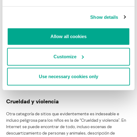
Show details
Allow all cookies
Proteger al niño de toparse por casualidad con contenidos
pornográficos es bastante simple: los sistemas de control
parental lo reconocen con facilidad.
Customize
En lo que atañe a los banners pornográficos en sitios accesibles,
se los puede bloquear con la ayuda de módulos antibanner
especializados, que se pueden instalar de forma independiente o
Use necessary cookies only
como parte de un paquete antivirus.
Crueldad y violencia
Otra categoría de sitios que evidentemente es indeseable e
incluso peligrosa para los niños es la de “Crueldad y violencia”. En
Internet se puede encontrar de todo, incluso escenas de
descuartizamiento de personas y animales, descripción de