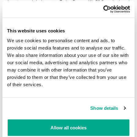
descrito para la lucha contra Trojan-Ransom.Win32.Gpcode.ak
aquí
.
Ya hemos recibido mensajes de usuarios que confirman la
recuperación parcial del fichero con este método.
Nuestra dirección stopgpcode@kaspersky.com, creada para luchar
This website uses cookies
contra la versión anterior de este programa nocivo sigue en
funcionamiento. Si usted o sus amigos han sido víctimas de este
We use cookies to personalise content and ads, to
troyano, escríbanos a esta dirección y le facilitaremos toda la
provide social media features and to analyse our traffic.
información necesaria para poder recuperar sus datos.
We also share information about your use of our site with
our social media, advertising and analytics partners who
Y por supuesto, vuelva a visitar esta página para ver si hay noticias
may combine it with other information that you’ve
más frescas.
provided to them or that they’ve collected from your use
of their services.
Nueva amenaza de cifrado de datos
Su dirección de correo electrónico no será publicada.
Los
Show details
campos obligatorios están marcados con
*
Allow all cookies