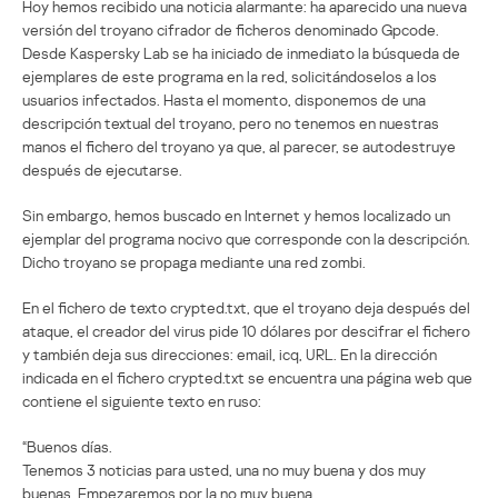
Hoy hemos recibido una noticia alarmante: ha aparecido una nueva
versión del troyano cifrador de ficheros denominado Gpcode.
Desde Kaspersky Lab se ha iniciado de inmediato la búsqueda de
ejemplares de este programa en la red, solicitándoselos a los
usuarios infectados. Hasta el momento, disponemos de una
descripción textual del troyano, pero no tenemos en nuestras
manos el fichero del troyano ya que, al parecer, se autodestruye
después de ejecutarse.
Sin embargo, hemos buscado en Internet y hemos localizado un
ejemplar del programa nocivo que corresponde con la descripción.
Dicho troyano se propaga mediante una red zombi.
En el fichero de texto crypted.txt, que el troyano deja después del
ataque, el creador del virus pide 10 dólares por descifrar el fichero
y también deja sus direcciones: email, icq, URL. En la dirección
indicada en el fichero crypted.txt se encuentra una página web que
contiene el siguiente texto en ruso:
“Buenos días.
Tenemos 3 noticias para usted, una no muy buena y dos muy
buenas. Empezaremos por la no muy buena.