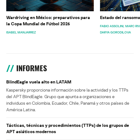
Wardriving en México: preparativos para
Estado del ransomw
la Copa Mundial de Fútbol 2026
FABIO ASSOLINI
MARC RI
ISABEL MANJARREZ
DARYA GORODILOVA
INFORMES
BlindEagle vuela alto en LATAM
Kaspersky proporciona información sobre la actividad y los TTPs
del APT BlindEagle. Grupo que apunta a organizaciones e
individuos en Colombia, Ecuador, Chile, Panamá y otros países de
América Latina.
Tácticas, técnicas y procedimientos (TTPs) de los grupos de
APT asiáticos modernos