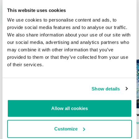
This website uses cookies
We use cookies to personalise content and ads, to
provide social media features and to analyse our traffic.
We also share information about your use of our site with
our social media, advertising and analytics partners who
ÚLTIMAS PUBLICACIONES
may combine it with other information that you’ve
provided to them or that they’ve collected from your use
of their services.
Show details
Allow all cookies
Wardriving en México: preparativos para
Estado del ransomw
la Copa Mundial de Fútbol 2026
FABIO ASSOLINI
MARC RI
Customize
ISABEL MANJARREZ
DARYA GORODILOVA