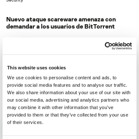
Nuevo ataque scareware amenaza con
demandar a los usuarios de BitTorrent
Su dirección de correo electrónico no será publicada.
Los
campos obligatorios están marcados con
*
This website uses cookies
We use cookies to personalise content and ads, to
provide social media features and to analyse our traffic.
We also share information about your use of our site with
Nombre
*
Correo electrónico
*
our social media, advertising and analytics partners who
may combine it with other information that you’ve
provided to them or that they’ve collected from your use
of their services.