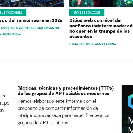
BLICACIONES
INVESTIGACIÓN
ado del ransomware en 2026
Sitios web con nivel de
confianza indeterminado: c
 ASSOLINI
MARC RIVERO
MAHER YAMOUT
no caer en la trampa de los
A GORODILOVA
atacantes
LAMA SAQQOUR
ANNA LARKINA
Tácticas, técnicas y procedimientos (TTPs)
de los grupos de APT asiáticos modernos
 la
Hemos elaborado este informe con el
Grupo
propósito de compartir información de
en
inteligencia avanzada para hacer frente a los
grupos de APT asiáticos.