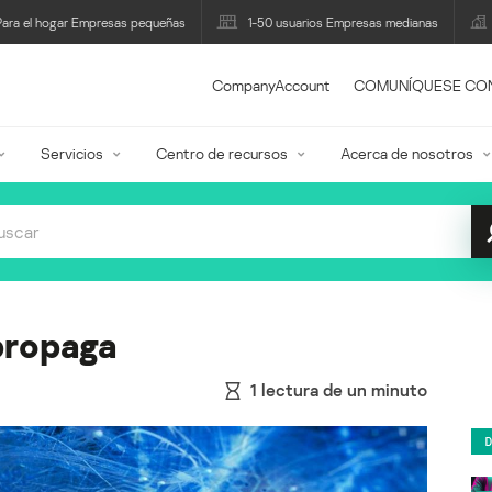
Para el hogar Empresas pequeñas
1-50 usuarios Empresas medianas
CompanyAccount
COMUNÍQUESE CO
Servicios
Centro de recursos
Acerca de nosotros
propaga
1
lectura de un minuto