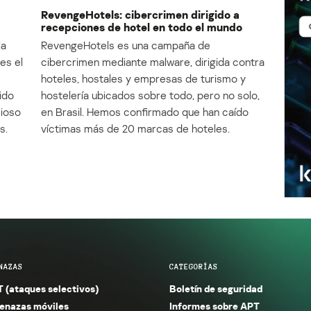
RevengeHotels: cibercrimen dirigido a
recepciones de hotel en todo el mundo
la
RevengeHotels es una campaña de
es el
cibercrimen mediante malware, dirigida contra
e
hoteles, hostales y empresas de turismo y
ido
hostelería ubicados sobre todo, pero no solo,
cioso
en Brasil. Hemos confirmado que han caído
s.
víctimas más de 20 marcas de hoteles.
NAZAS
CATEGORÍAS
 (ataques selectivos)
Boletín de seguridad
nazas móviles
Informes sobre APT