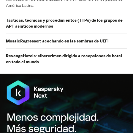
América Latina.
Tácticas, técnicas y procedimientos (TTPs) de los grupos de
APT asiáticos modernos
MosaicRegressor: acechando en las sombras de UEFI
RevengeHotels: cibercrimen dirigido a recepciones de hotel
en todo el mundo