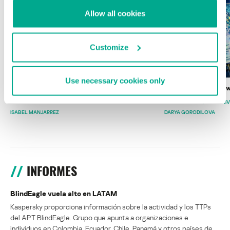
Allow all cookies
Customize
Use necessary cookies only
Wardriving en México: preparativos para
Estado del ransomw
la Copa Mundial de Fútbol 2026
FABIO ASSOLINI
MARC RI
ISABEL MANJARREZ
DARYA GORODILOVA
INFORMES
BlindEagle vuela alto en LATAM
Kaspersky proporciona información sobre la actividad y los TTPs
del APT BlindEagle. Grupo que apunta a organizaciones e
individuos en Colombia, Ecuador, Chile, Panamá y otros países de