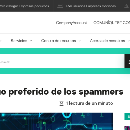
Para el hogar Empresas pequeñas
1-50 usuarios Empresas medianas
CompanyAccount
COMUNÍQUESE CO
Servicios
Centro de recursos
Acerca de nosotros
úo preferido de los spammers
1
lectura de un minuto