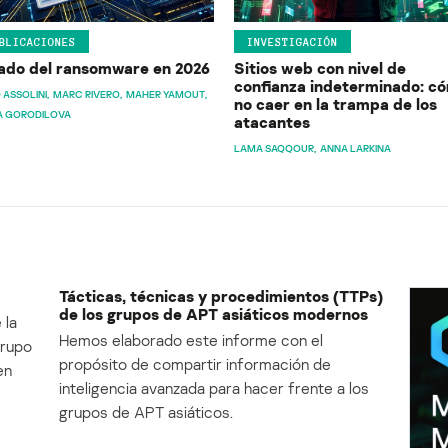
BLICACIONES
INVESTIGACIÓN
ado del ransomware en 2026
Sitios web con nivel de
confianza indeterminado: c
 ASSOLINI
MARC RIVERO
MAHER YAMOUT
no caer en la trampa de los
A GORODILOVA
atacantes
LAMA SAQQOUR
ANNA LARKINA
Tácticas, técnicas y procedimientos (TTPs)
de los grupos de APT asiáticos modernos
 la
Hemos elaborado este informe con el
Grupo
propósito de compartir información de
en
inteligencia avanzada para hacer frente a los
grupos de APT asiáticos.