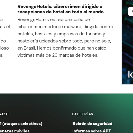
RevengeHotels: cibercrimen dirigido a
recepciones de hotel en todo el mundo
la
RevengeHotels es una campaña de
es el
cibercrimen mediante malware, dirigida contra
e
hoteles, hostales y empresas de turismo y
ido
hostelería ubicados sobre todo, pero no solo,
cioso
en Brasil. Hemos confirmado que han caído
s.
víctimas más de 20 marcas de hoteles.
NAZAS
CATEGORÍAS
 (ataques selectivos)
Boletín de seguridad
nazas móviles
Informes sobre APT