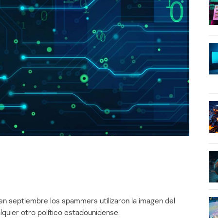
n septiembre los spammers utilizaron la imagen del
uier otro político estadounidense.