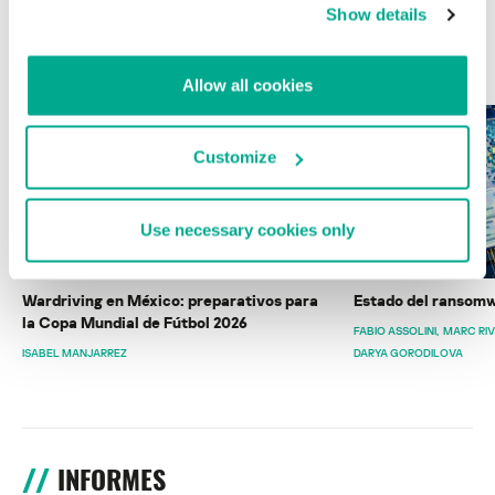
Show details
ÚLTIMAS PUBLICACIONES
Allow all cookies
Customize
Use necessary cookies only
Wardriving en México: preparativos para
Estado del ransomw
la Copa Mundial de Fútbol 2026
FABIO ASSOLINI
MARC RI
ISABEL MANJARREZ
DARYA GORODILOVA
INFORMES