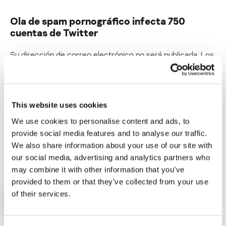
Ola de spam pornográfico infecta 750
cuentas de Twitter
Su dirección de correo electrónico no será publicada.
Los
campos obligatorios están marcados con
*
This website uses cookies
We use cookies to personalise content and ads, to
provide social media features and to analyse our traffic.
Nombre
*
Correo electrónico
*
We also share information about your use of our site with
our social media, advertising and analytics partners who
may combine it with other information that you’ve
provided to them or that they’ve collected from your use
of their services.