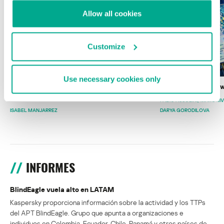
Allow all cookies
Customize
Use necessary cookies only
Wardriving en México: preparativos para
Estado del ransomw
la Copa Mundial de Fútbol 2026
FABIO ASSOLINI
MARC RI
ISABEL MANJARREZ
DARYA GORODILOVA
INFORMES
BlindEagle vuela alto en LATAM
Kaspersky proporciona información sobre la actividad y los TTPs
del APT BlindEagle. Grupo que apunta a organizaciones e
individuos en Colombia, Ecuador, Chile, Panamá y otros países de