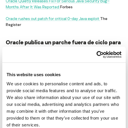
Oracle Quietly Releases Fix For Serious Java Security Bug–
Months After It Was Reported
Forbes
Oracle rushes out patch for critical 0-day Java exploit
The
Register
Oracle publica un parche fuera de ciclo para
Java 7
Su dirección de correo electrónico no será publicada.
Los
campos obligatorios están marcados con
*
This website uses cookies
We use cookies to personalise content and ads, to
provide social media features and to analyse our traffic.
We also share information about your use of our site with
our social media, advertising and analytics partners who
may combine it with other information that you’ve
Nombre
*
Correo electrónico
*
provided to them or that they’ve collected from your use
of their services.