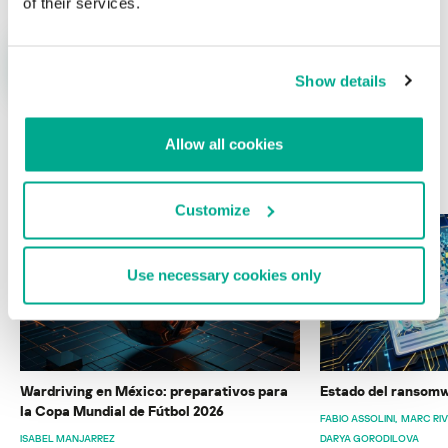
of their services.
Show details
Allow all cookies
ÚLTIMAS PUBLICACIONES
Customize
Use necessary cookies only
Wardriving en México: preparativos para
Estado del ransomw
la Copa Mundial de Fútbol 2026
FABIO ASSOLINI
MARC RI
ISABEL MANJARREZ
DARYA GORODILOVA