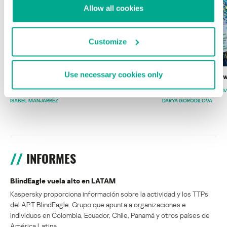
Allow all cookies
Customize
Use necessary cookies only
Wardriving en México: preparativos para
Estado del ransomw
la Copa Mundial de Fútbol 2026
FABIO ASSOLINI
MARC RI
ISABEL MANJARREZ
DARYA GORODILOVA
INFORMES
BlindEagle vuela alto en LATAM
Kaspersky proporciona información sobre la actividad y los TTPs
del APT BlindEagle. Grupo que apunta a organizaciones e
individuos en Colombia, Ecuador, Chile, Panamá y otros países de
América Latina.