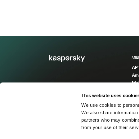
AME
APT
Ame
Mal
Mal
This website uses cookie
Ent
We use cookies to personal
Ame
We also share information 
Ame
partners who may combine i
Spa
from your use of their serv