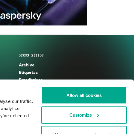
OTROS SITIOS
Archivo
Etiquetas
Estadísticas
Enciclopedia
Descripciones
Allow all cookies
yse our traffic.
g
KSB 2025
 analytics
Customize
y’ve collected