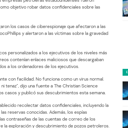
es empresas petroleras estadounidenses fueron
como objetivo robar datos confidenciales sobre las
aron los casos de ciberespionaje que afectaron a las
oPhillips y alertaron a las víctimas sobre la gravedad
os personalizados a los ejecutivos de los niveles más
rreos contenían enlaces maliciosos que descargaban
os a los ordenadores de los ejecutivos.
te con facilidad. No funciona como un virus normal.
ni tenaz”, dijo una fuente a The Christian Science
 los casos y publicó sus descubrimientos esta semana.
blecido recolectar datos confidenciales, incluyendo la
e las reservas conocidas. Además, los espías
 las contraseñas de las cuentas de correo de los
e la exploración y descubrimiento de pozos petroleros.