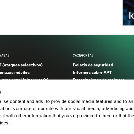
NAZAS
CATEGORÍAS
 (ataques selectivos)
Boletín de seguridad
nazas móviles
Informes sobre APT
ware para Unix y macOS
Descripciones de malware
ware para Windows
Investigación
s
orno seguro (IoT)
Informes sobre malware
ise content and ads, to provide social media features and to anal
nazas financieras
Informes sobre spam y phishin
about your use of our site with our social media, advertising and
nazas industriales
Publicaciones
t with other information that you’ve provided to them or that the
m y phishing
Incidentes
ices.