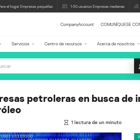
Para el hogar Empresas pequeñas
1-50 usuarios Empresas medianas
CompanyAccount
COMUNÍQUESE CO
Servicios
Centro de recursos
Acerca de nosotros
resas petroleras en busca de 
róleo
1
lectura de un minuto