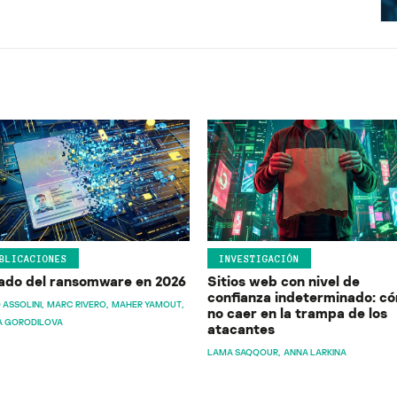
BLICACIONES
INVESTIGACIÓN
ado del ransomware en 2026
Sitios web con nivel de
confianza indeterminado: c
 ASSOLINI
MARC RIVERO
MAHER YAMOUT
no caer en la trampa de los
A GORODILOVA
atacantes
LAMA SAQQOUR
ANNA LARKINA