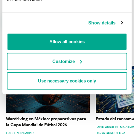
Show details
Allow all cookies
ÚLTIMAS PUBLICACIONES
Customize
Use necessary cookies only
Wardriving en México: preparativos para
Estado del ransomw
la Copa Mundial de Fútbol 2026
FABIO ASSOLINI
MARC RI
ISABEL MANJARREZ
DARYA GORODILOVA