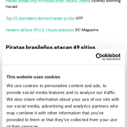
Hacker breaks into 49 House sites, insults Obama
Sydney Morning
Herald
Top US lawmakers demand hacker probe
AFP
Hackers deface 49 U.S. House websites
SC Magazine
Piratas brasileños atacan 49 sitios
gubernamentales de los EEUU
Su dirección de correo electrónico no será publicada.
Los
campos obligatorios están marcados con
*
This website uses cookies
We use cookies to personalise content and ads, to
provide social media features and to analyse our traffic.
We also share information about your use of our site with
our social media, advertising and analytics partners who
may combine it with other information that you’ve
Nombre
*
Correo electrónico
*
provided to them or that they’ve collected from your use
of their services.