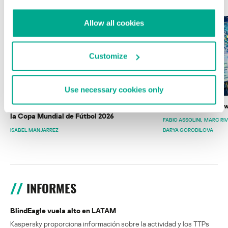
Allow all cookies
Customize
Use necessary cookies only
Wardriving en México: preparativos para
Estado del ransomw
la Copa Mundial de Fútbol 2026
FABIO ASSOLINI
MARC RI
ISABEL MANJARREZ
DARYA GORODILOVA
INFORMES
BlindEagle vuela alto en LATAM
Kaspersky proporciona información sobre la actividad y los TTPs