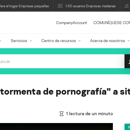
Para el hogar Empresas pequeñas
1-50 usuarios Empresas medianas
CompanyAccount
COMUNÍQUESE CO
Servicios
Centro de recursos
Acerca de nosotros
“tormenta de pornografía” a si
1
lectura de un minuto