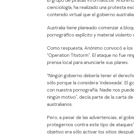
El grupo de piratas informáticos “Anónimo
cienciología, ha realizado una protesta e
contenido virtual que el gobierno australi
Australia tiene planeado comenzar a bloqu
pornográfico explícito y material violento d
Como respuesta, Anónimo convocó a los i
“Operation Titstorm”. El ataque no fue nin
prensa local para anunciarle sus planes.
“Ningún gobierno debería tener el derech
sólo porque la considera ‘indeseada’. El 
con nuestra pornografía. Nadie nos puede p
ningún motivo”, decía parte de la carta 
australianos.
Pero, a pesar de las advertencias, el go
protegernos contra este tipo de ataques”,
objetivo era sólo activar los sitios desp