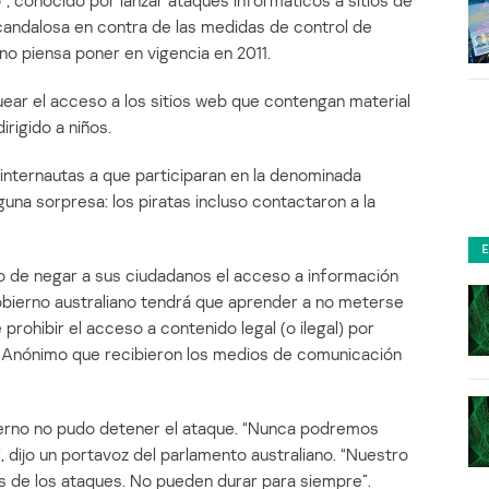
”, conocido por lanzar ataques informáticos a sitios de
scandalosa en contra de las medidas de control de
ano piensa poner en vigencia en 2011.
ear el acceso a los sitios web que contengan material
irigido a niños.
nternautas a que participaran en la denominada
guna sorpresa: los piratas incluso contactaron a la
o de negar a sus ciudadanos el acceso a información
gobierno australiano tendrá que aprender a no meterse
rohibir el acceso a contenido legal (o ilegal) por
de Anónimo que recibieron los medios de comunicación
bierno no pudo detener el ataque. “Nunca podremos
 dijo un portavoz del parlamento australiano. “Nuestro
ués de los ataques. No pueden durar para siempre”.