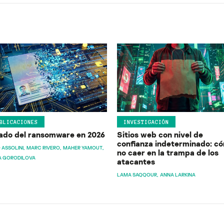
BLICACIONES
INVESTIGACIÓN
ado del ransomware en 2026
Sitios web con nivel de
confianza indeterminado: c
 ASSOLINI
MARC RIVERO
MAHER YAMOUT
no caer en la trampa de los
A GORODILOVA
atacantes
LAMA SAQQOUR
ANNA LARKINA