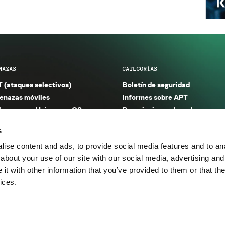
NAZAS
CATEGORÍAS
 (ataques selectivos)
Boletín de seguridad
nazas móviles
Informes sobre APT
ware para Unix y macOS
Descripciones de malware
ware para Windows
Investigación
s
orno seguro (IoT)
Informes sobre malware
ise content and ads, to provide social media features and to anal
nazas financieras
Informes sobre spam y phishin
about your use of our site with our social media, advertising and
nazas industriales
Publicaciones
t with other information that you’ve provided to them or that the
m y phishing
Incidentes
ices.
os.
Política de privacidad
Térmi