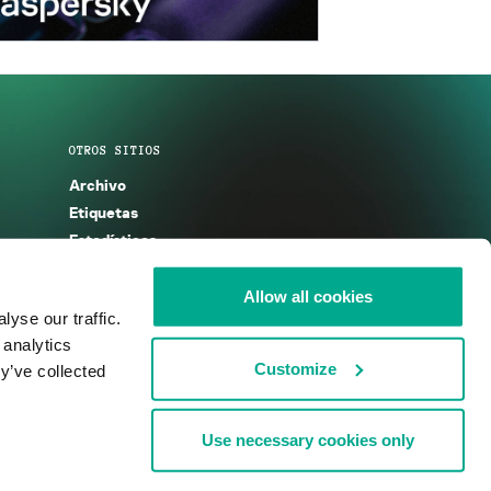
OTROS SITIOS
Archivo
Etiquetas
Estadísticas
Enciclopedia
Descripciones
Allow all cookies
yse our traffic.
g
KSB 2025
 analytics
Customize
y’ve collected
Use necessary cookies only
nos de uso
Acuerdo de licencia
Cookies