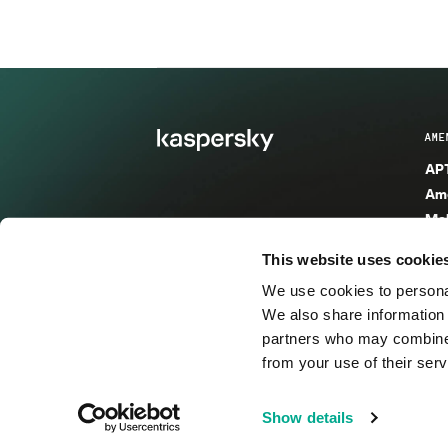
AME
APT
Ame
Mal
Mal
This website uses cookie
Ent
We use cookies to personal
Ame
We also share information 
Ame
partners who may combine i
Spa
from your use of their serv
© 2026 AO Kaspersky Lab. Todos los derechos reservad
Show details