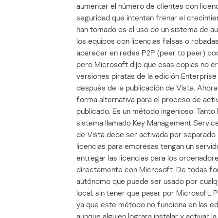
aumentar el número de clientes con licen
seguridad que intentan frenar el crecimie
han tomado es el uso de un sistema de aut
los equipos con licencias falsas o robad
aparecer en redes P2P (peer to peer) poc
pero Microsoft dijo que esas copias no er
versiones piratas de la edición Enterpris
después de la publicación de Vista. Ahora
forma alternativa para el proceso de acti
publicado. Es un método ingenioso: Tanto l
sistema llamado Key Management Service 
de Vista debe ser activada por separado.
licencias para empresas tengan un servid
entregar las licencias para los ordenador
directamente con Microsoft. De todas for
autónomo que puede ser usado por cualqui
local, sin tener que pasar por Microsoft.
ya que este método no funciona en las edi
aunque alguien lograra instalar y activar l