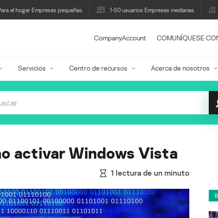
Para el hogar Empresas pequeñas
1-50 usuarios Empresas medianas
CompanyAccount
COMUNÍQUESE CO
Servicios
Centro de recursos
Acerca de nosotros
mo activar Windows Vista
1
lectura de un minuto