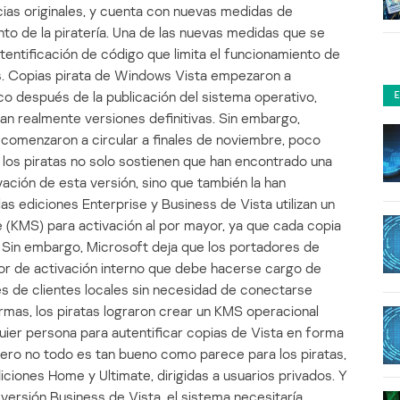
cias originales, y cuenta con nuevas medidas de
nto de la piratería. Una de las nuevas medidas que se
entificación de código que limita el funcionamiento de
as. Copias pirata de Windows Vista empezaron a
o después de la publicación del sistema operativo,
an realmente versiones definitivas. Sin embargo,
e comenzaron a circular a finales de noviembre, poco
 los piratas no solo sostienen que han encontrado una
vación de esta versión, sino que también la han
as ediciones Enterprise y Business de Vista utilizan un
(KMS) para activación al por mayor, ya que cada copia
 Sin embargo, Microsoft deja que los portadores de
or de activación interno que debe hacerse cargo de
es de clientes locales sin necesidad de conectarse
mas, los piratas lograron crear un KMS operacional
er persona para autentificar copias de Vista en forma
 Pero no todo es tan bueno como parece para los piratas,
ciones Home y Ultimate, dirigidas a usuarios privados. Y
a versión Business de Vista, el sistema necesitaría