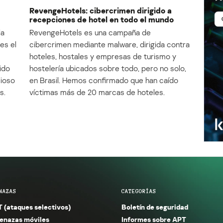
RevengeHotels: cibercrimen dirigido a
recepciones de hotel en todo el mundo
la
RevengeHotels es una campaña de
es el
cibercrimen mediante malware, dirigida contra
e
hoteles, hostales y empresas de turismo y
ido
hostelería ubicados sobre todo, pero no solo,
cioso
en Brasil. Hemos confirmado que han caído
s.
víctimas más de 20 marcas de hoteles.
NAZAS
CATEGORÍAS
 (ataques selectivos)
Boletín de seguridad
nazas móviles
Informes sobre APT