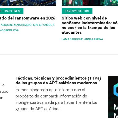
BLICACIONES
INVESTIGACIÓN
ado del ransomware en 2026
Sitios web con nivel de
confianza indeterminado: c
 ASSOLINI
MARC RIVERO
MAHER YAMOUT
no caer en la trampa de los
A GORODILOVA
atacantes
LAMA SAQQOUR
ANNA LARKINA
Tácticas, técnicas y procedimientos (TTPs)
de los grupos de APT asiáticos modernos
 la
Hemos elaborado este informe con el
Grupo
propósito de compartir información de
en
inteligencia avanzada para hacer frente a los
grupos de APT asiáticos.