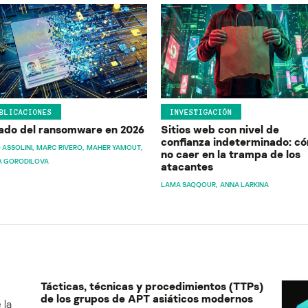
BLICACIONES
INVESTIGACIÓN
ado del ransomware en 2026
Sitios web con nivel de
confianza indeterminado: c
 ASSOLINI
MARC RIVERO
MAHER YAMOUT
no caer en la trampa de los
A GORODILOVA
atacantes
LAMA SAQQOUR
ANNA LARKINA
Tácticas, técnicas y procedimientos (TTPs)
de los grupos de APT asiáticos modernos
 la