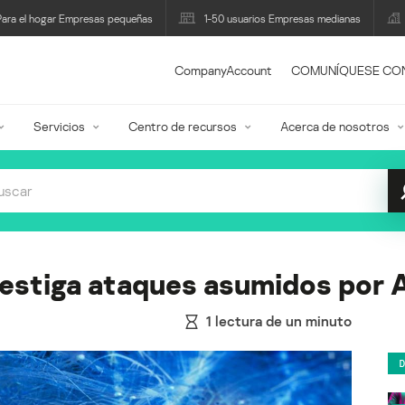
Para el hogar Empresas pequeñas
1-50 usuarios Empresas medianas
CompanyAccount
COMUNÍQUESE CO
Servicios
Centro de recursos
Acerca de nosotros
nvestiga ataques asumidos po
1
lectura de un minuto