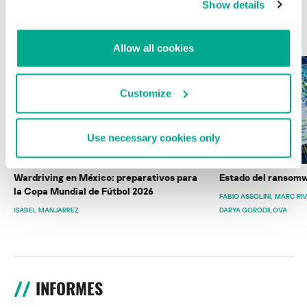
Show details
ÚLTIMAS PUBLICACIONES
Allow all cookies
Customize
Use necessary cookies only
Wardriving en México: preparativos para
Estado del ransomw
la Copa Mundial de Fútbol 2026
FABIO ASSOLINI
MARC RI
ISABEL MANJARREZ
DARYA GORODILOVA
INFORMES