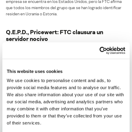
empresa se encuentra en los Estados Unidos, pero la FTC afirma
que todos los miembros del grupo que se han logrado identificar
residen en Ucrania o Estonia.
Q.E.P.D., Pricewert: FTC clausura un
servidor nocivo
Su dirección de correo electrónico no será publicada.
Los
campos obligatorios están marcados con
*
This website uses cookies
We use cookies to personalise content and ads, to
provide social media features and to analyse our traffic.
We also share information about your use of our site with
our social media, advertising and analytics partners who
Nombre
*
Correo electrónico
*
may combine it with other information that you’ve
provided to them or that they’ve collected from your use
of their services.