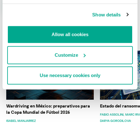
Show details
Allow all cookies
ÚLTIMAS PUBLICACIONES
Customize
Use necessary cookies only
Wardriving en México: preparativos para
Estado del ransomw
la Copa Mundial de Fútbol 2026
FABIO ASSOLINI
MARC RI
ISABEL MANJARREZ
DARYA GORODILOVA