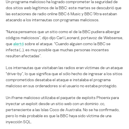
Un programa malicioso ha logrado comprometer la seguridad de
dos sitios web legítimos de la BBC: este martes se descubrió que
las estaciones de radio online BBC 6 Music y BBC 1Xtra estaban
atacando a los internautas con programas maliciosos.
“Nunca pensamos que un sitio como el de la BBC pudiera albergar
códigos maliciosos”, dijo dijo Carl Leonard, portavoz de Websense,
que
alertó
sobre el ataque. “Cuando alguien como la BBC se
infecta (…), es muy posible que muchas personas inocentes
resulten afectadas”.
Los internautas que visitaban las radios eran víctimas de un ataque
“drive-by”, lo que significa que el sólo hecho de ingresar a los sitios
comprometidos desataba el ataque e instalaba el programa
malicioso en sus ordenadores si el usuario no estaba protegido.
Un iframe malicioso utilizaba el paquete de exploits Phoenix para
inyectar un exploit desde un sitio web con un dominio .cc,
perteneciente a las Islas Coco de Australia. No se ha confirmado,
pero lo más probable es que la BBC haya sido víctima de una
inyección SQL.