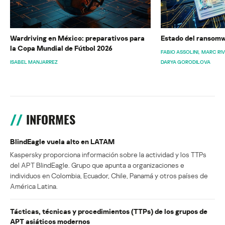
Wardriving en México: preparativos para
Estado del ransomw
la Copa Mundial de Fútbol 2026
FABIO ASSOLINI
MARC RI
ISABEL MANJARREZ
DARYA GORODILOVA
INFORMES
BlindEagle vuela alto en LATAM
Kaspersky proporciona información sobre la actividad y los TTPs
del APT BlindEagle. Grupo que apunta a organizaciones e
individuos en Colombia, Ecuador, Chile, Panamá y otros países de
América Latina.
Tácticas, técnicas y procedimientos (TTPs) de los grupos de
APT asiáticos modernos