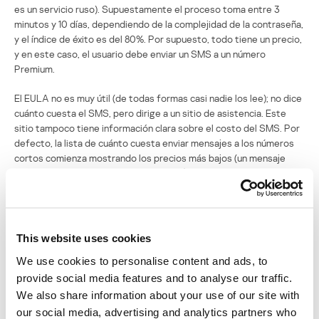
es un servicio ruso). Supuestamente el proceso toma entre 3
minutos y 10 días, dependiendo de la complejidad de la contraseña,
y el índice de éxito es del 80%. Por supuesto, todo tiene un precio,
y en este caso, el usuario debe enviar un SMS a un número
Premium.
El EULA no es muy útil (de todas formas casi nadie los lee); no dice
cuánto cuesta el SMS, pero dirige a un sitio de asistencia. Este
sitio tampoco tiene información clara sobre el costo del SMS. Por
defecto, la lista de cuánto cuesta enviar mensajes a los números
cortos comienza mostrando los precios más bajos (un mensaje
cuesta entre 45 rublos o alrededor de $1,5). Pero los mensajes
SMS para activar el “servicio de contraseñas olvidadas” cuestan
mucho más (alrededor de 300 rublos o $10,25). La información está
allí si la buscas con empeño, pero ¿quién se va a molestar en
hacerlo?
This website uses cookies
We use cookies to personalise content and ads, to
El EULA también dice: “[este sitio] es una fuente de información
con fines de entretenimiento. La información de este sitio es
provide social media features and to analyse our traffic.
parcialmente inventada y no debe tomarse en serio”.
We also share information about your use of our site with
our social media, advertising and analytics partners who