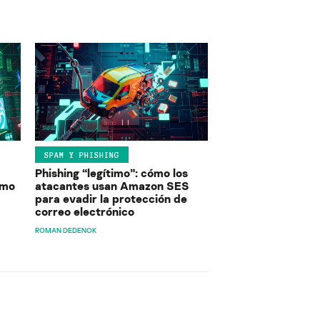
SPAM Y PHISHING
Phishing “legítimo”: cómo los
ómo
atacantes usan Amazon SES
para evadir la protección de
correo electrónico
ROMAN DEDENOK