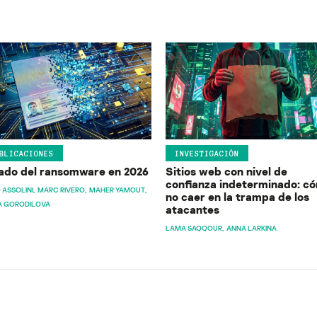
BLICACIONES
INVESTIGACIÓN
ado del ransomware en 2026
Sitios web con nivel de
confianza indeterminado: c
 ASSOLINI
MARC RIVERO
MAHER YAMOUT
no caer en la trampa de los
A GORODILOVA
atacantes
LAMA SAQQOUR
ANNA LARKINA