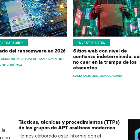
BLICACIONES
INVESTIGACIÓN
ado del ransomware en 2026
Sitios web con nivel de
confianza indeterminado: c
 ASSOLINI
MARC RIVERO
MAHER YAMOUT
no caer en la trampa de los
A GORODILOVA
atacantes
LAMA SAQQOUR
ANNA LARKINA
Tácticas, técnicas y procedimientos (TTPs)
de los grupos de APT asiáticos modernos
 la
Hemos elaborado este informe con el
Grupo