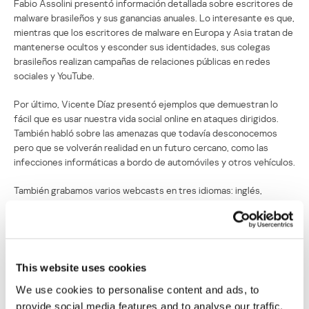
Fabio Assolini presentó información detallada sobre escritores de
malware brasileños y sus ganancias anuales. Lo interesante es que,
mientras que los escritores de malware en Europa y Asia tratan de
mantenerse ocultos y esconder sus identidades, sus colegas
brasileños realizan campañas de relaciones públicas en redes
sociales y YouTube.
Por último, Vicente Díaz presentó ejemplos que demuestran lo
fácil que es usar nuestra vida social online en ataques dirigidos.
También habló sobre las amenazas que todavía desconocemos
pero que se volverán realidad en un futuro cercano, como las
infecciones informáticas a bordo de automóviles y otros vehículos.
También grabamos varios webcasts en tres idiomas: inglés,
castellano y portugués. Pronto los pondremos al alcance del
público. En el evento surgieron muchas reflexiones interesantes, ¡y
esto es sólo el principio!
This website uses cookies
Reflexiones sobre la primera Cumbre
We use cookies to personalise content and ads, to
Iberoamericana
provide social media features and to analyse our traffic.