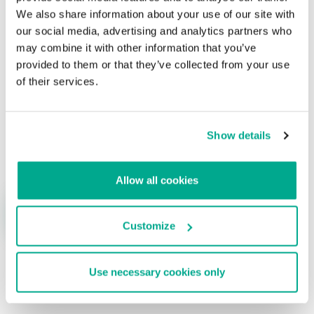
Su dirección de correo electrónico no será publicada.
Los
We also share information about your use of our site with
campos obligatorios están marcados con
*
our social media, advertising and analytics partners who
may combine it with other information that you’ve
provided to them or that they’ve collected from your use
of their services.
Show details
Nombre
*
Correo electrónico
*
Allow all cookies
Customize
Use necessary cookies only
ÚLTIMAS PUBLICACIONES