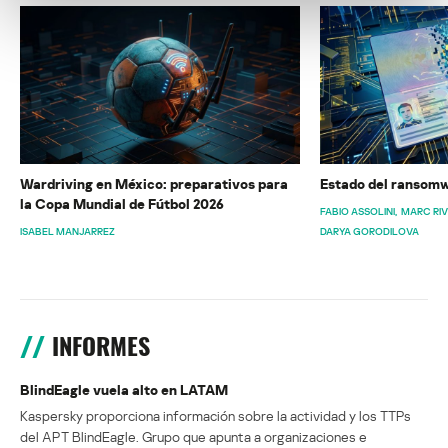
Wardriving en México: preparativos para
Estado del ransomw
la Copa Mundial de Fútbol 2026
FABIO ASSOLINI
MARC RI
ISABEL MANJARREZ
DARYA GORODILOVA
INFORMES
BlindEagle vuela alto en LATAM
Kaspersky proporciona información sobre la actividad y los TTPs
del APT BlindEagle. Grupo que apunta a organizaciones e