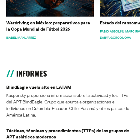
Wardriving en México: preparativos para
Estado del ransomw
la Copa Mundial de Fútbol 2026
FABIO ASSOLINI
MARC RI
ISABEL MANJARREZ
DARYA GORODILOVA
INFORMES
BlindEagle vuela alto en LATAM
Kaspersky proporciona información sobre la actividad y los TTPs
del APT BlindEagle. Grupo que apunta a organizaciones e
individuos en Colombia, Ecuador, Chile, Panamá y otros países de
América Latina.
Tácticas, técnicas y procedimientos (TTPs) de los grupos de
APT asiáticos modernos