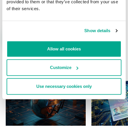
provided to them or that they’ve collected from your use
Nombre
*
Correo electrónico
*
of their services.
Show details
Allow all cookies
Customize
ÚLTIMAS PUBLICACIONES
Use necessary cookies only