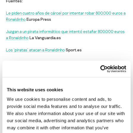
Fuentes:
Le piden cuatro años de cárcel por intentar robar 800.000 euros a
Ronaldinho
Europa Press
Juzgan a un pirata informático que intentó estafar 800.000 euros
a Ronaldinho
La Vanguardia.es
Los ‘piratas’ atacan a Ronaldinho
Sport.es
Ronaldinho sufre un ataque pirata: intentan
robarle 800.000 euros
Su dirección de correo electrónico no será publicada.
Los
This website uses cookies
campos obligatorios están marcados con
*
We use cookies to personalise content and ads, to
provide social media features and to analyse our traffic.
We also share information about your use of our site with
our social media, advertising and analytics partners who
may combine it with other information that you’ve