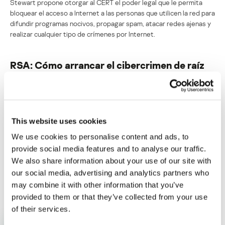
Stewart propone otorgar al CERT el poder legal que le permita
bloquear el acceso a Internet a las personas que utilicen la red para
difundir programas nocivos, propagar spam, atacar redes ajenas y
realizar cualquier tipo de crímenes por Internet.
RSA: Cómo arrancar el cibercrimen de raíz
Su dirección de correo electrónico no será publicada.
Los
campos obligatorios están marcados con
*
This website uses cookies
We use cookies to personalise content and ads, to
provide social media features and to analyse our traffic.
We also share information about your use of our site with
our social media, advertising and analytics partners who
Nombre
*
Correo electrónico
*
may combine it with other information that you’ve
provided to them or that they’ve collected from your use
of their services.